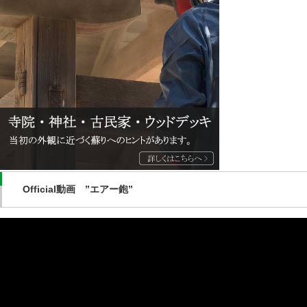
Official動画 ”エアー鉋”
動
画
プ
レ
ー
ヤ
ー