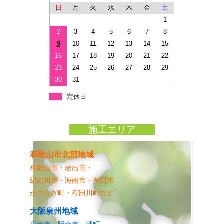
日
月
火
水
木
金
土
1
2
3
4
5
6
7
8
9
10
11
12
13
14
15
16
17
18
19
20
21
22
23
24
25
26
27
28
29
30
31
定休日
施工エリア
和歌山市北部地域
和歌山市・岩出市・
紀の川市・海南市・有田市
かつらぎ町・有田川町など
大阪泉州地域