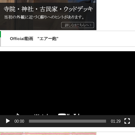
Official動画 ”エアー鉋”
動
画
プ
レ
ー
ヤ
ー
00:00
01:29