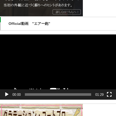
Official動画 ”エアー鉋”
動
画
プ
レ
ー
ヤ
ー
00:00
01:29