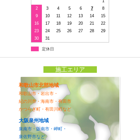
1
2
3
4
5
6
7
8
9
10
11
12
13
14
15
16
17
18
19
20
21
22
23
24
25
26
27
28
29
30
31
定休日
施工エリア
和歌山市北部地域
和歌山市・岩出市・
紀の川市・海南市・有田市
かつらぎ町・有田川町など
大阪泉州地域
泉南市・阪南市・岬町・
泉佐野市など