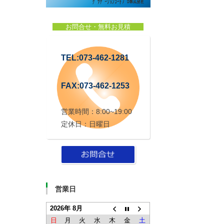
お問合せ・無料お見積
TEL:073-462-1281
FAX:073-462-1253
営業時間：8:00~19:00
定休日：日曜日
営業日
2026年 8月
日
月
火
水
木
金
土