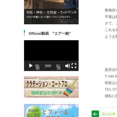
事務所
平素は
さて、
これを
Official動画 ”エアー鉋”
ようお
動
画
プ
レ
ー
ヤ
ー
00:
01:
00
29
新所在
〒640-8
和歌山市
TEL:07
移転に
前の記事