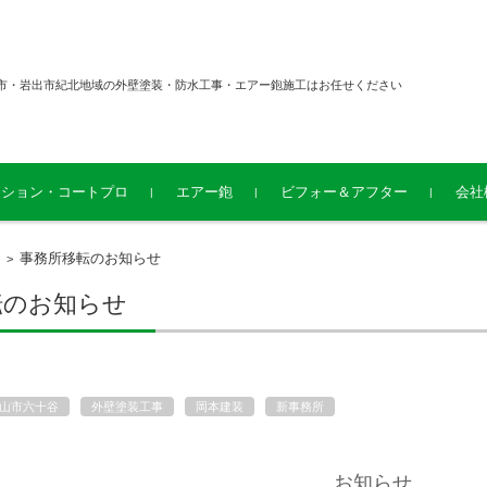
市・岩出市紀北地域の外壁塗装・防水工事・エアー鉋施工はお任せください
ーション・コートプロ
エアー鉋
ビフォー＆アフター
会社
事務所移転のお知らせ
>
転のお知らせ
山市六十谷
外壁塗装工事
岡本建装
新事務所
お知らせ