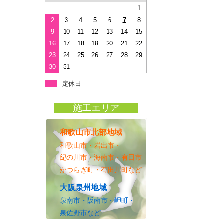
1
2
3
4
5
6
7
8
9
10
11
12
13
14
15
16
17
18
19
20
21
22
23
24
25
26
27
28
29
30
31
定休日
施工エリア
和歌山市北部地域
和歌山市・岩出市・
紀の川市・海南市・有田市
かつらぎ町・有田川町など
大阪泉州地域
泉南市・阪南市・岬町・
泉佐野市など