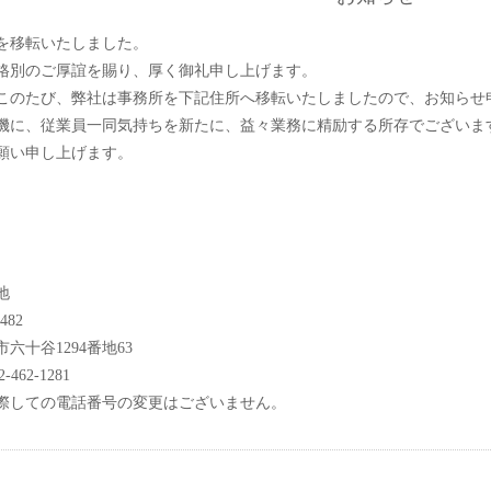
を移転いたしました。
格別のご厚誼を賜り、厚く御礼申し上げます。
このたび、弊社は事務所を下記住所へ移転いたしましたので、お知らせ
機に、従業員一同気持ちを新たに、益々業務に精励する所存でございま
願い申し上げます。
地
482
六十谷1294番地63
2-462-1281
際しての電話番号の変更はございません。