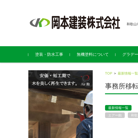
和歌山
コンテンツに移動
塗装・防水工事
無機塗料について
グラデ
TOP
>
最新情報一覧
事務所移
最新情報一覧
エアー鉋
和歌