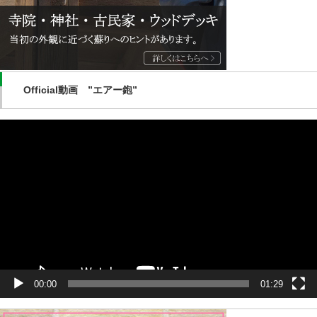
Official動画 ”エアー鉋”
動
画
プ
レ
ー
ヤ
ー
00:00
01:29