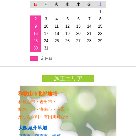
日
月
火
水
木
金
土
1
2
3
4
5
6
7
8
9
10
11
12
13
14
15
16
17
18
19
20
21
22
23
24
25
26
27
28
29
30
31
定休日
施工エリア
和歌山市北部地域
和歌山市・岩出市・
紀の川市・海南市・有田市
かつらぎ町・有田川町など
大阪泉州地域