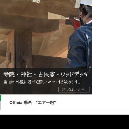
Official動画 ”エアー鉋”
動
画
プ
レ