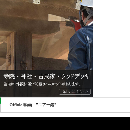
Official動画 ”エアー鉋”
動
画
プ
レ