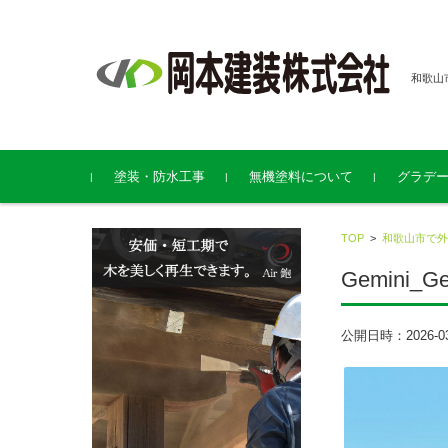
和歌山
コンテンツに移動
塗装・防水工事
無機塗料について
グラデ
TOP
>
和歌山市で外
Gemini_Gen
公開日時：
2026-0