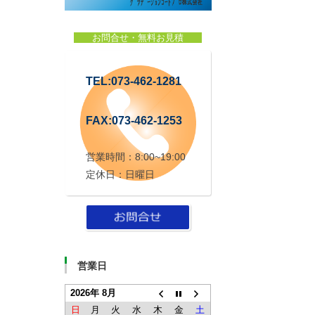
お問合せ・無料お見積
TEL:073-462-1281
FAX:073-462-1253
営業時間：8:00~19:00
定休日：日曜日
営業日
2026年 8月
日
月
火
水
木
金
土