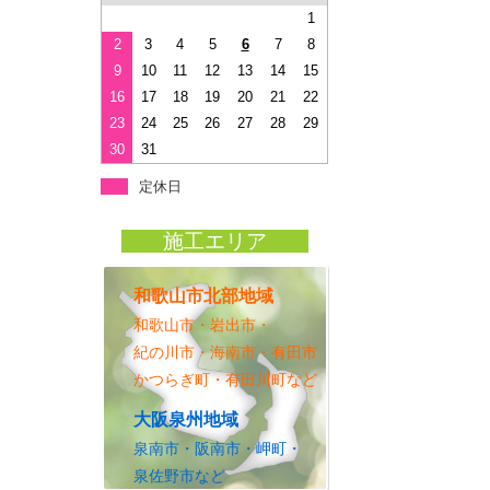
1
2
3
4
5
6
7
8
9
10
11
12
13
14
15
16
17
18
19
20
21
22
23
24
25
26
27
28
29
30
31
定休日
施工エリア
和歌山市北部地域
和歌山市・岩出市・
紀の川市・海南市・有田市
かつらぎ町・有田川町など
大阪泉州地域
泉南市・阪南市・岬町・
泉佐野市など