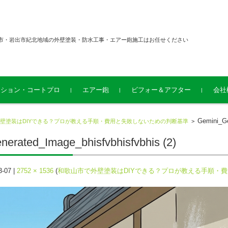
市・岩出市紀北地域の外壁塗装・防水工事・エアー鉋施工はお任せください
ーション・コートプロ
エアー鉋
ビフォー＆アフター
会社
Gemini_Ge
壁塗装はDIYできる？プロが教える手順・費用と失敗しないための判断基準
>
erated_Image_bhisfvbhisfvbhis (2)
3-07
|
2752 × 1536
(
和歌山市で外壁塗装はDIYできる？プロが教える手順・