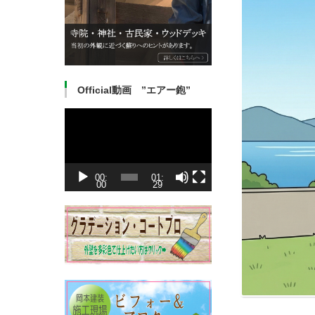
Official動画 ”エアー鉋”
動
画
プ
レ
ー
ヤ
ー
00:
01:
00
29